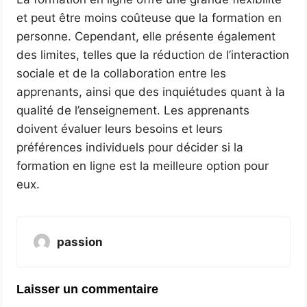
et peut être moins coûteuse que la formation en
personne. Cependant, elle présente également
des limites, telles que la réduction de l’interaction
sociale et de la collaboration entre les
apprenants, ainsi que des inquiétudes quant à la
qualité de l’enseignement. Les apprenants
doivent évaluer leurs besoins et leurs
préférences individuels pour décider si la
formation en ligne est la meilleure option pour
eux.
passion
Laisser un commentaire