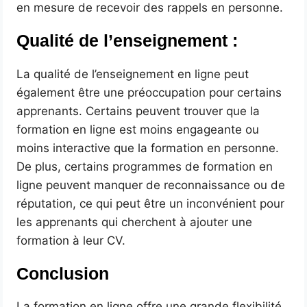
en mesure de recevoir des rappels en personne.
Qualité de l’enseignement :
La qualité de l’enseignement en ligne peut
également être une préoccupation pour certains
apprenants. Certains peuvent trouver que la
formation en ligne est moins engageante ou
moins interactive que la formation en personne.
De plus, certains programmes de formation en
ligne peuvent manquer de reconnaissance ou de
réputation, ce qui peut être un inconvénient pour
les apprenants qui cherchent à ajouter une
formation à leur CV.
Conclusion
La formation en ligne offre une grande flexibilité