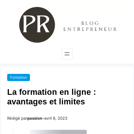
Formation
La formation en ligne :
avantages et limites
Rédigé par
passion
–
avril 8, 2023