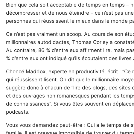
Bien que cela soit acceptable de temps en temps – 
décompresser et de nous éteindre – ce n’est pas une 
personnes qui réussissent le mieux dans le monde pa
Ce n’est pas vraiment un scoop. Au cours de son étu
millionnaires autodidactes, Thomas Corley a constaté 
Au contraire, 86 % d’entre eux affirment lire, mais pa
% d’entre eux ont indiqué qu’ils écoutaient des livres
Choncé Maddox, experte en productivité, écrit : “Ce 
qui réussissent lisent. On dit que le millionnaire moyen
suggère donc à chacun de “lire des blogs, des sites d
et des ouvrages non romanesques pendant les temps
de connaissances”. Si vous êtes souvent en déplacem
podcasts.
Vous vous demandez peut-être : Qui a le temps de s’ass
famille, il est presque impossible de trouver du temps